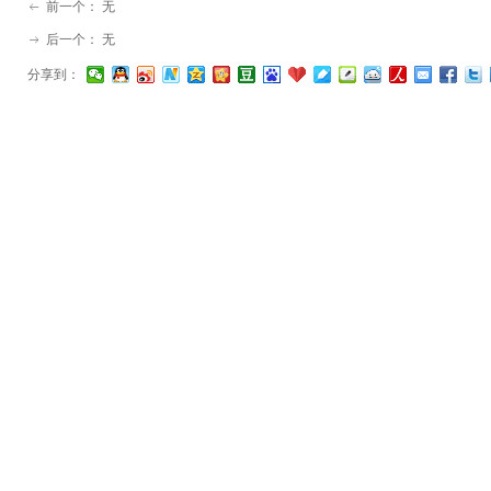
前一个：
无
ꂃ
后一个：
无
ꁹ
分享到：